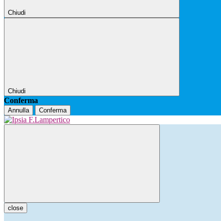
Chiudi
Chiudi
Conferma
Annulla
Conferma
close