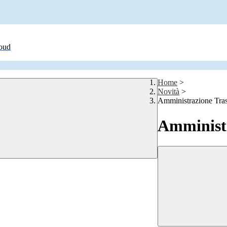
loud
Home
>
Novità
>
Amministrazione Tra
Amministr