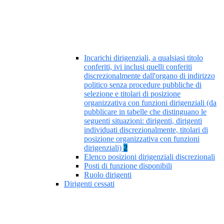
Incarichi dirigenziali, a qualsiasi titolo
conferiti, ivi inclusi quelli conferiti
discrezionalmente dall'organo di indirizzo
politico senza procedure pubbliche di
selezione e titolari di posizione
organizzativa con funzioni dirigenziali (da
pubblicare in tabelle che distinguano le
seguenti situazioni: dirigenti, dirigenti
individuati discrezionalmente, titolari di
posizione organizzativa con funzioni
dirigenziali)
2
Elenco posizioni dirigenziali discrezionali
Posti di funzione disponibili
Ruolo dirigenti
Dirigenti cessati