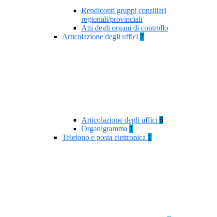
Rendiconti gruppi consiliari
regionali/provinciali
Atti degli organi di controllo
Articolazione degli uffici
7
Articolazione degli uffici
6
Organigramma
1
Telefono e posta elettronica
1