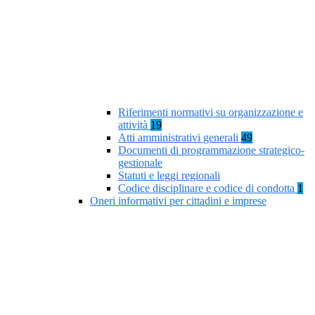
Riferimenti normativi su organizzazione e
attività
19
Atti amministrativi generali
49
Documenti di programmazione strategico-
gestionale
Statuti e leggi regionali
Codice disciplinare e codice di condotta
1
Oneri informativi per cittadini e imprese