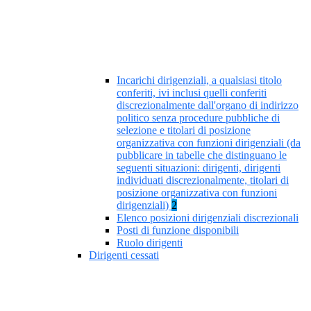
Incarichi dirigenziali, a qualsiasi titolo
conferiti, ivi inclusi quelli conferiti
discrezionalmente dall'organo di indirizzo
politico senza procedure pubbliche di
selezione e titolari di posizione
organizzativa con funzioni dirigenziali (da
pubblicare in tabelle che distinguano le
seguenti situazioni: dirigenti, dirigenti
individuati discrezionalmente, titolari di
posizione organizzativa con funzioni
dirigenziali)
2
Elenco posizioni dirigenziali discrezionali
Posti di funzione disponibili
Ruolo dirigenti
Dirigenti cessati