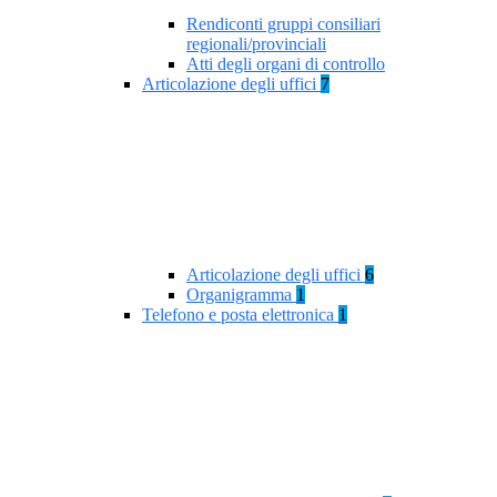
Rendiconti gruppi consiliari
regionali/provinciali
Atti degli organi di controllo
Articolazione degli uffici
7
Articolazione degli uffici
6
Organigramma
1
Telefono e posta elettronica
1