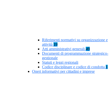
Riferimenti normativi su organizzazione e
attività
19
Atti amministrativi generali
49
Documenti di programmazione strategico-
gestionale
Statuti e leggi regionali
Codice disciplinare e codice di condotta
1
Oneri informativi per cittadini e imprese