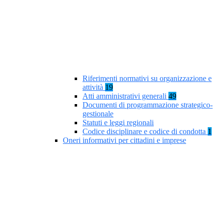
Riferimenti normativi su organizzazione e
attività
19
Atti amministrativi generali
49
Documenti di programmazione strategico-
gestionale
Statuti e leggi regionali
Codice disciplinare e codice di condotta
1
Oneri informativi per cittadini e imprese