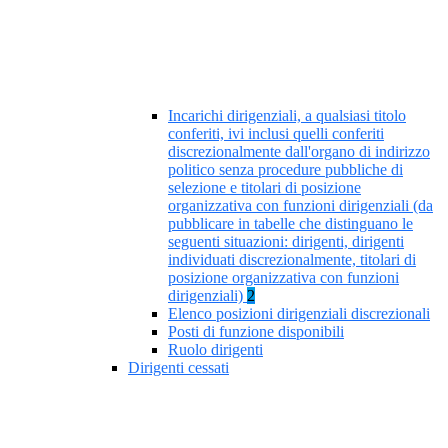
Incarichi dirigenziali, a qualsiasi titolo
conferiti, ivi inclusi quelli conferiti
discrezionalmente dall'organo di indirizzo
politico senza procedure pubbliche di
selezione e titolari di posizione
organizzativa con funzioni dirigenziali (da
pubblicare in tabelle che distinguano le
seguenti situazioni: dirigenti, dirigenti
individuati discrezionalmente, titolari di
posizione organizzativa con funzioni
dirigenziali)
2
Elenco posizioni dirigenziali discrezionali
Posti di funzione disponibili
Ruolo dirigenti
Dirigenti cessati