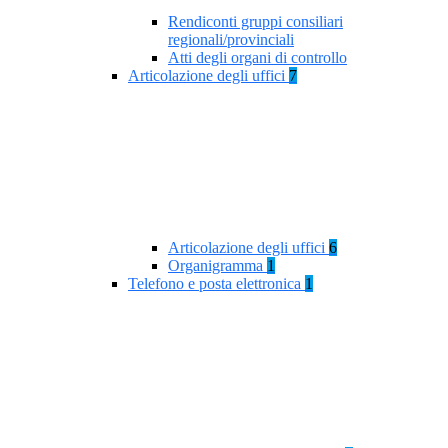
Rendiconti gruppi consiliari
regionali/provinciali
Atti degli organi di controllo
Articolazione degli uffici
7
Articolazione degli uffici
6
Organigramma
1
Telefono e posta elettronica
1