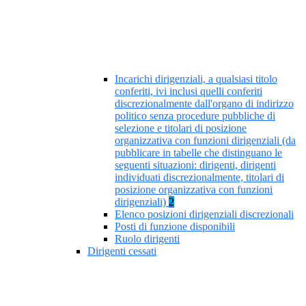
Incarichi dirigenziali, a qualsiasi titolo
conferiti, ivi inclusi quelli conferiti
discrezionalmente dall'organo di indirizzo
politico senza procedure pubbliche di
selezione e titolari di posizione
organizzativa con funzioni dirigenziali (da
pubblicare in tabelle che distinguano le
seguenti situazioni: dirigenti, dirigenti
individuati discrezionalmente, titolari di
posizione organizzativa con funzioni
dirigenziali)
2
Elenco posizioni dirigenziali discrezionali
Posti di funzione disponibili
Ruolo dirigenti
Dirigenti cessati