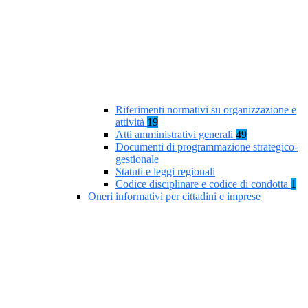
Riferimenti normativi su organizzazione e
attività
19
Atti amministrativi generali
49
Documenti di programmazione strategico-
gestionale
Statuti e leggi regionali
Codice disciplinare e codice di condotta
1
Oneri informativi per cittadini e imprese