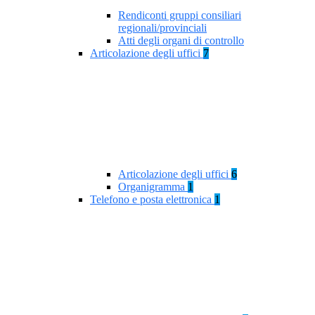
Rendiconti gruppi consiliari
regionali/provinciali
Atti degli organi di controllo
Articolazione degli uffici
7
Articolazione degli uffici
6
Organigramma
1
Telefono e posta elettronica
1