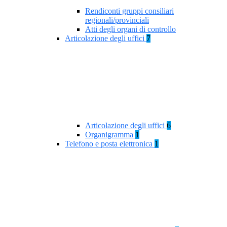
Rendiconti gruppi consiliari
regionali/provinciali
Atti degli organi di controllo
Articolazione degli uffici
7
Articolazione degli uffici
6
Organigramma
1
Telefono e posta elettronica
1