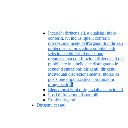
Incarichi dirigenziali, a qualsiasi titolo
conferiti, ivi inclusi quelli conferiti
discrezionalmente dall'organo di indirizzo
politico senza procedure pubbliche di
selezione e titolari di posizione
organizzativa con funzioni dirigenziali (da
pubblicare in tabelle che distinguano le
seguenti situazioni: dirigenti, dirigenti
individuati discrezionalmente, titolari di
posizione organizzativa con funzioni
dirigenziali)
2
Elenco posizioni dirigenziali discrezionali
Posti di funzione disponibili
Ruolo dirigenti
Dirigenti cessati