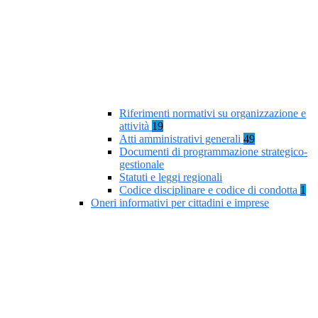
Riferimenti normativi su organizzazione e
attività
19
Atti amministrativi generali
49
Documenti di programmazione strategico-
gestionale
Statuti e leggi regionali
Codice disciplinare e codice di condotta
1
Oneri informativi per cittadini e imprese