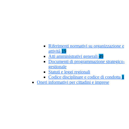
Riferimenti normativi su organizzazione e
attività
19
Atti amministrativi generali
49
Documenti di programmazione strategico-
gestionale
Statuti e leggi regionali
Codice disciplinare e codice di condotta
1
Oneri informativi per cittadini e imprese