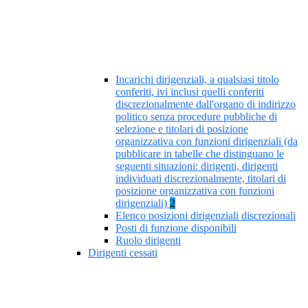
Incarichi dirigenziali, a qualsiasi titolo
conferiti, ivi inclusi quelli conferiti
discrezionalmente dall'organo di indirizzo
politico senza procedure pubbliche di
selezione e titolari di posizione
organizzativa con funzioni dirigenziali (da
pubblicare in tabelle che distinguano le
seguenti situazioni: dirigenti, dirigenti
individuati discrezionalmente, titolari di
posizione organizzativa con funzioni
dirigenziali)
2
Elenco posizioni dirigenziali discrezionali
Posti di funzione disponibili
Ruolo dirigenti
Dirigenti cessati