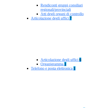
Rendiconti gruppi consiliari
regionali/provinciali
Atti degli organi di controllo
Articolazione degli uffici
7
Articolazione degli uffici
6
Organigramma
1
Telefono e posta elettronica
1