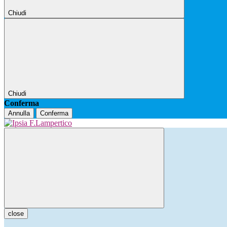
Chiudi
Chiudi
Conferma
Annulla
Conferma
close