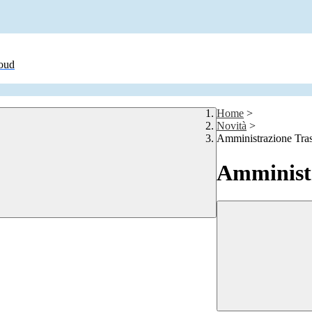
loud
Home
>
Novità
>
Amministrazione Tra
Amministr