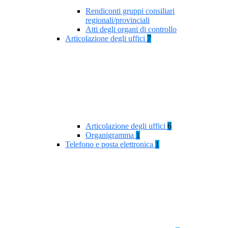
Rendiconti gruppi consiliari
regionali/provinciali
Atti degli organi di controllo
Articolazione degli uffici
7
Articolazione degli uffici
6
Organigramma
1
Telefono e posta elettronica
1