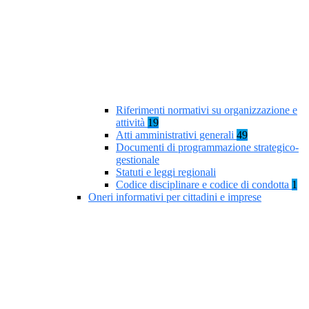
Riferimenti normativi su organizzazione e
attività
19
Atti amministrativi generali
49
Documenti di programmazione strategico-
gestionale
Statuti e leggi regionali
Codice disciplinare e codice di condotta
1
Oneri informativi per cittadini e imprese