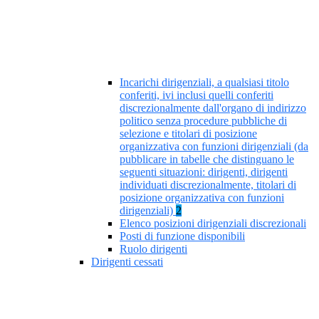
Incarichi dirigenziali, a qualsiasi titolo
conferiti, ivi inclusi quelli conferiti
discrezionalmente dall'organo di indirizzo
politico senza procedure pubbliche di
selezione e titolari di posizione
organizzativa con funzioni dirigenziali (da
pubblicare in tabelle che distinguano le
seguenti situazioni: dirigenti, dirigenti
individuati discrezionalmente, titolari di
posizione organizzativa con funzioni
dirigenziali)
2
Elenco posizioni dirigenziali discrezionali
Posti di funzione disponibili
Ruolo dirigenti
Dirigenti cessati