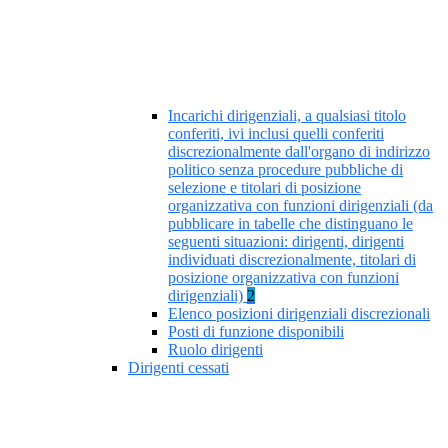
Incarichi dirigenziali, a qualsiasi titolo
conferiti, ivi inclusi quelli conferiti
discrezionalmente dall'organo di indirizzo
politico senza procedure pubbliche di
selezione e titolari di posizione
organizzativa con funzioni dirigenziali (da
pubblicare in tabelle che distinguano le
seguenti situazioni: dirigenti, dirigenti
individuati discrezionalmente, titolari di
posizione organizzativa con funzioni
dirigenziali)
2
Elenco posizioni dirigenziali discrezionali
Posti di funzione disponibili
Ruolo dirigenti
Dirigenti cessati