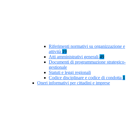
Riferimenti normativi su organizzazione e
attività
19
Atti amministrativi generali
49
Documenti di programmazione strategico-
gestionale
Statuti e leggi regionali
Codice disciplinare e codice di condotta
1
Oneri informativi per cittadini e imprese