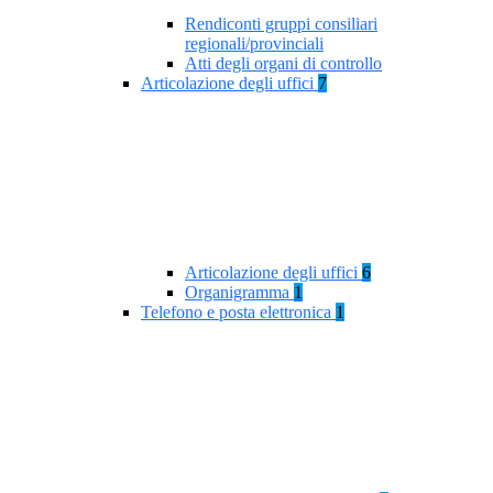
Rendiconti gruppi consiliari
regionali/provinciali
Atti degli organi di controllo
Articolazione degli uffici
7
Articolazione degli uffici
6
Organigramma
1
Telefono e posta elettronica
1