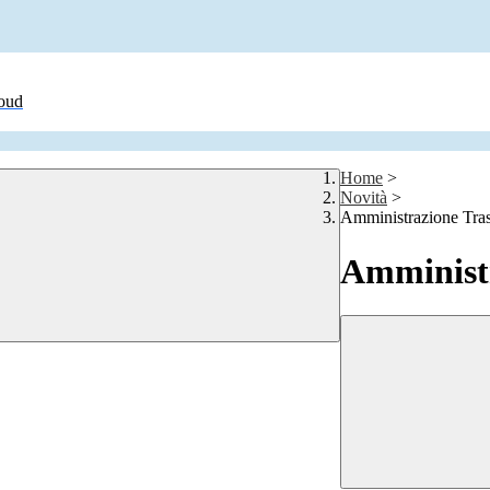
loud
Home
>
Novità
>
Amministrazione Tra
Amministr