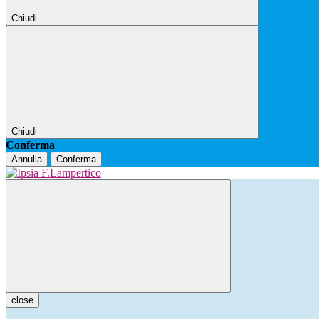
Chiudi
Chiudi
Conferma
Annulla
Conferma
close