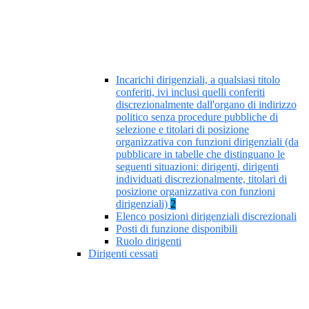
Incarichi dirigenziali, a qualsiasi titolo
conferiti, ivi inclusi quelli conferiti
discrezionalmente dall'organo di indirizzo
politico senza procedure pubbliche di
selezione e titolari di posizione
organizzativa con funzioni dirigenziali (da
pubblicare in tabelle che distinguano le
seguenti situazioni: dirigenti, dirigenti
individuati discrezionalmente, titolari di
posizione organizzativa con funzioni
dirigenziali)
2
Elenco posizioni dirigenziali discrezionali
Posti di funzione disponibili
Ruolo dirigenti
Dirigenti cessati