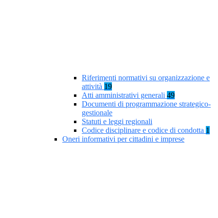
Riferimenti normativi su organizzazione e
attività
19
Atti amministrativi generali
49
Documenti di programmazione strategico-
gestionale
Statuti e leggi regionali
Codice disciplinare e codice di condotta
1
Oneri informativi per cittadini e imprese