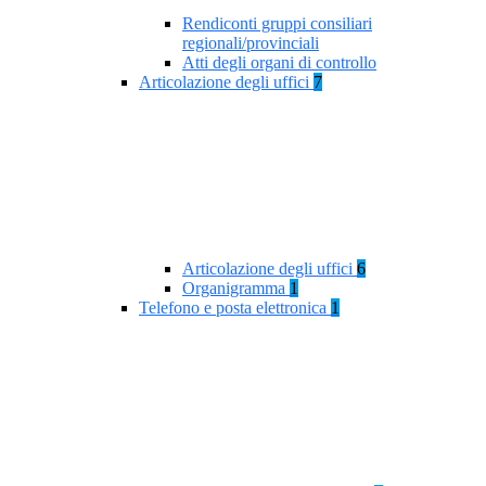
Rendiconti gruppi consiliari
regionali/provinciali
Atti degli organi di controllo
Articolazione degli uffici
7
Articolazione degli uffici
6
Organigramma
1
Telefono e posta elettronica
1