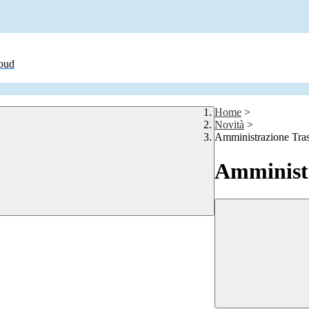
loud
Home
>
Novità
>
Amministrazione Tra
Amministr