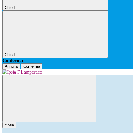
Chiudi
Chiudi
Conferma
Annulla
Conferma
close