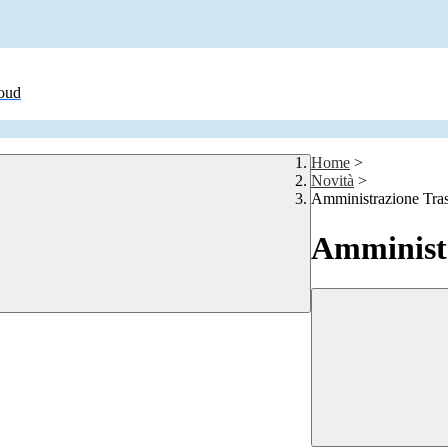
loud
Home
>
Novità
>
Amministrazione Tra
Amministr