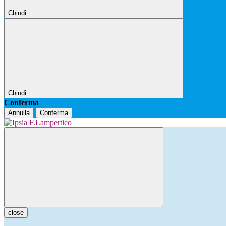
Chiudi
Chiudi
Conferma
Annulla
Conferma
close