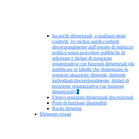
Incarichi dirigenziali, a qualsiasi titolo
conferiti, ivi inclusi quelli conferiti
discrezionalmente dall'organo di indirizzo
politico senza procedure pubbliche di
selezione e titolari di posizione
organizzativa con funzioni dirigenziali (da
pubblicare in tabelle che distinguano le
seguenti situazioni: dirigenti, dirigenti
individuati discrezionalmente, titolari di
posizione organizzativa con funzioni
dirigenziali)
2
Elenco posizioni dirigenziali discrezionali
Posti di funzione disponibili
Ruolo dirigenti
Dirigenti cessati