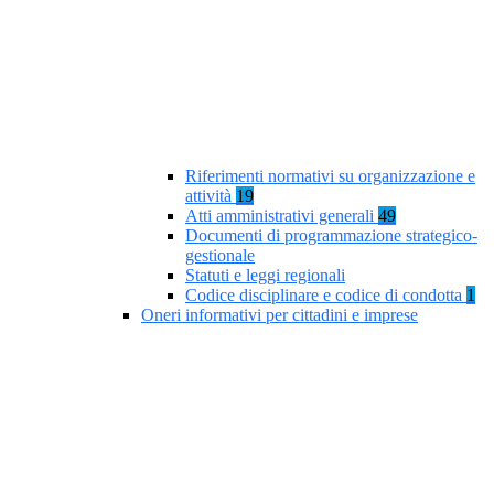
Riferimenti normativi su organizzazione e
attività
19
Atti amministrativi generali
49
Documenti di programmazione strategico-
gestionale
Statuti e leggi regionali
Codice disciplinare e codice di condotta
1
Oneri informativi per cittadini e imprese