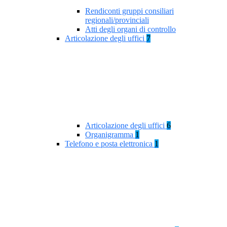
Rendiconti gruppi consiliari
regionali/provinciali
Atti degli organi di controllo
Articolazione degli uffici
7
Articolazione degli uffici
6
Organigramma
1
Telefono e posta elettronica
1