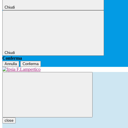
Chiudi
Chiudi
Conferma
Annulla
Conferma
close