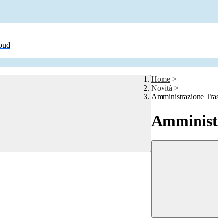
loud
Home
>
Novità
>
Amministrazione Tra
Amministr