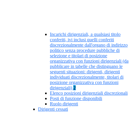
Incarichi dirigenziali, a qualsiasi titolo
conferiti, ivi inclusi quelli conferiti
discrezionalmente dall'organo di indirizzo
politico senza procedure pubbliche di
selezione e titolari di posizione
organizzativa con funzioni dirigenziali (da
pubblicare in tabelle che distinguano le
seguenti situazioni: dirigenti, dirigenti
individuati discrezionalmente, titolari di
posizione organizzativa con funzioni
dirigenziali)
2
Elenco posizioni dirigenziali discrezionali
Posti di funzione disponibili
Ruolo dirigenti
Dirigenti cessati