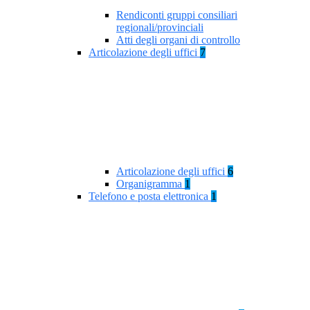
Rendiconti gruppi consiliari
regionali/provinciali
Atti degli organi di controllo
Articolazione degli uffici
7
Articolazione degli uffici
6
Organigramma
1
Telefono e posta elettronica
1