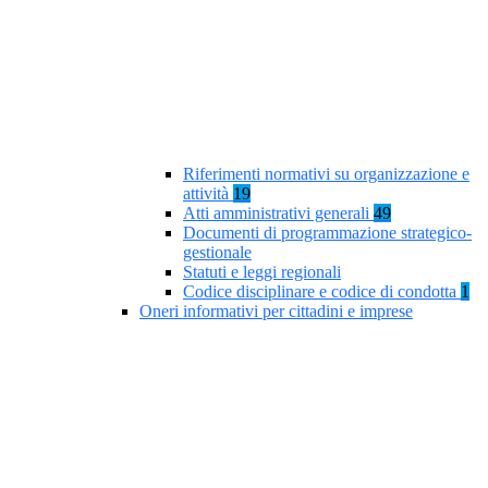
Riferimenti normativi su organizzazione e
attività
19
Atti amministrativi generali
49
Documenti di programmazione strategico-
gestionale
Statuti e leggi regionali
Codice disciplinare e codice di condotta
1
Oneri informativi per cittadini e imprese