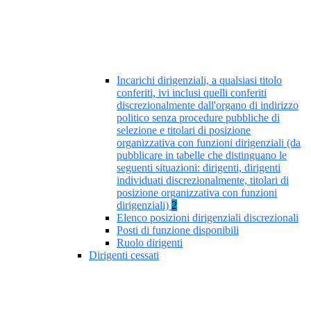
Incarichi dirigenziali, a qualsiasi titolo
conferiti, ivi inclusi quelli conferiti
discrezionalmente dall'organo di indirizzo
politico senza procedure pubbliche di
selezione e titolari di posizione
organizzativa con funzioni dirigenziali (da
pubblicare in tabelle che distinguano le
seguenti situazioni: dirigenti, dirigenti
individuati discrezionalmente, titolari di
posizione organizzativa con funzioni
dirigenziali)
2
Elenco posizioni dirigenziali discrezionali
Posti di funzione disponibili
Ruolo dirigenti
Dirigenti cessati