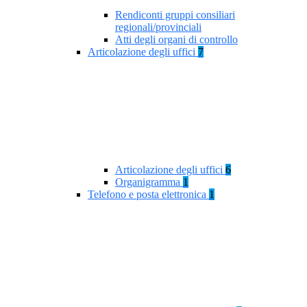
Rendiconti gruppi consiliari
regionali/provinciali
Atti degli organi di controllo
Articolazione degli uffici
7
Articolazione degli uffici
6
Organigramma
1
Telefono e posta elettronica
1