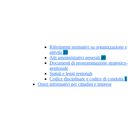
Riferimenti normativi su organizzazione e
attività
19
Atti amministrativi generali
49
Documenti di programmazione strategico-
gestionale
Statuti e leggi regionali
Codice disciplinare e codice di condotta
1
Oneri informativi per cittadini e imprese