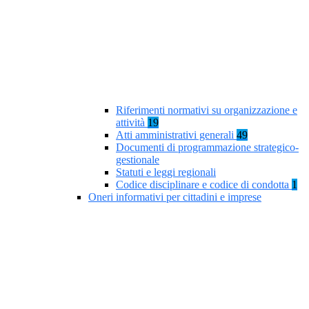
Riferimenti normativi su organizzazione e
attività
19
Atti amministrativi generali
49
Documenti di programmazione strategico-
gestionale
Statuti e leggi regionali
Codice disciplinare e codice di condotta
1
Oneri informativi per cittadini e imprese