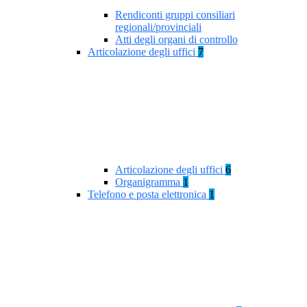
Rendiconti gruppi consiliari
regionali/provinciali
Atti degli organi di controllo
Articolazione degli uffici
7
Articolazione degli uffici
6
Organigramma
1
Telefono e posta elettronica
1