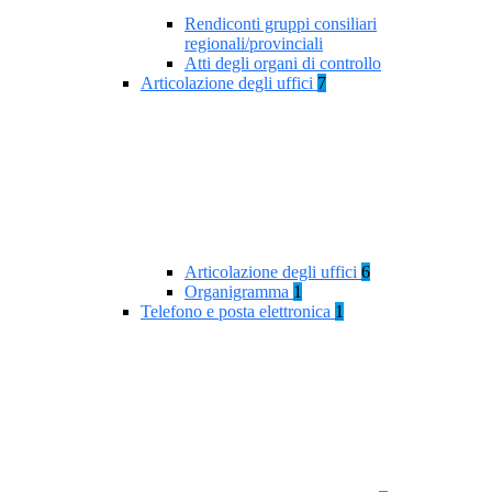
Rendiconti gruppi consiliari
regionali/provinciali
Atti degli organi di controllo
Articolazione degli uffici
7
Articolazione degli uffici
6
Organigramma
1
Telefono e posta elettronica
1