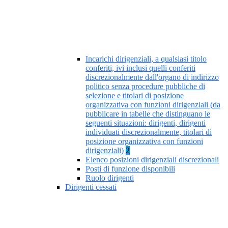
Incarichi dirigenziali, a qualsiasi titolo
conferiti, ivi inclusi quelli conferiti
discrezionalmente dall'organo di indirizzo
politico senza procedure pubbliche di
selezione e titolari di posizione
organizzativa con funzioni dirigenziali (da
pubblicare in tabelle che distinguano le
seguenti situazioni: dirigenti, dirigenti
individuati discrezionalmente, titolari di
posizione organizzativa con funzioni
dirigenziali)
2
Elenco posizioni dirigenziali discrezionali
Posti di funzione disponibili
Ruolo dirigenti
Dirigenti cessati