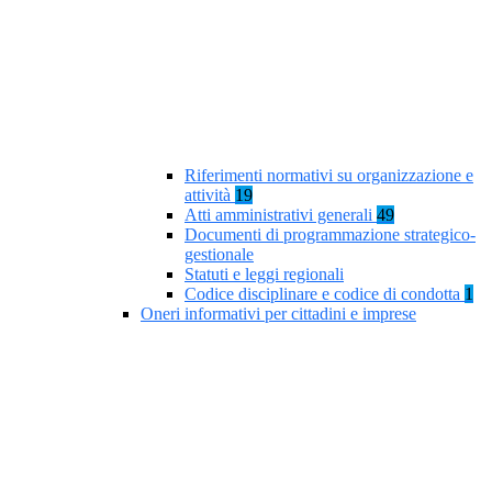
Riferimenti normativi su organizzazione e
attività
19
Atti amministrativi generali
49
Documenti di programmazione strategico-
gestionale
Statuti e leggi regionali
Codice disciplinare e codice di condotta
1
Oneri informativi per cittadini e imprese