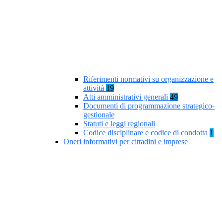
Riferimenti normativi su organizzazione e
attività
19
Atti amministrativi generali
49
Documenti di programmazione strategico-
gestionale
Statuti e leggi regionali
Codice disciplinare e codice di condotta
1
Oneri informativi per cittadini e imprese