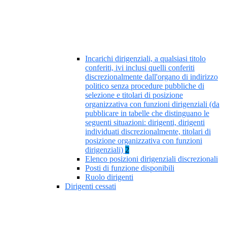
Incarichi dirigenziali, a qualsiasi titolo
conferiti, ivi inclusi quelli conferiti
discrezionalmente dall'organo di indirizzo
politico senza procedure pubbliche di
selezione e titolari di posizione
organizzativa con funzioni dirigenziali (da
pubblicare in tabelle che distinguano le
seguenti situazioni: dirigenti, dirigenti
individuati discrezionalmente, titolari di
posizione organizzativa con funzioni
dirigenziali)
2
Elenco posizioni dirigenziali discrezionali
Posti di funzione disponibili
Ruolo dirigenti
Dirigenti cessati