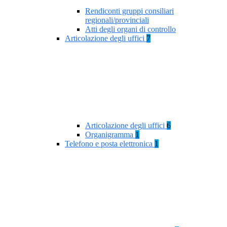
Rendiconti gruppi consiliari
regionali/provinciali
Atti degli organi di controllo
Articolazione degli uffici
7
Articolazione degli uffici
6
Organigramma
1
Telefono e posta elettronica
1