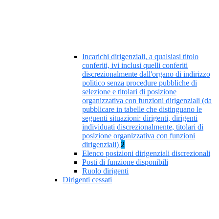
Incarichi dirigenziali, a qualsiasi titolo
conferiti, ivi inclusi quelli conferiti
discrezionalmente dall'organo di indirizzo
politico senza procedure pubbliche di
selezione e titolari di posizione
organizzativa con funzioni dirigenziali (da
pubblicare in tabelle che distinguano le
seguenti situazioni: dirigenti, dirigenti
individuati discrezionalmente, titolari di
posizione organizzativa con funzioni
dirigenziali)
2
Elenco posizioni dirigenziali discrezionali
Posti di funzione disponibili
Ruolo dirigenti
Dirigenti cessati