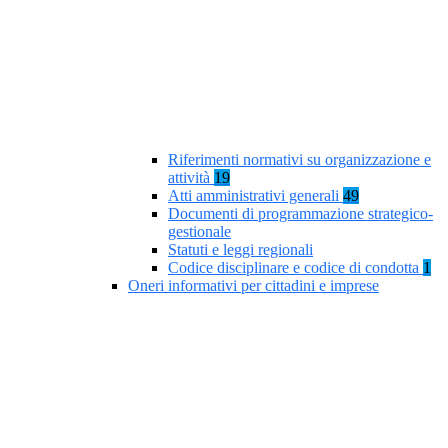
Riferimenti normativi su organizzazione e
attività
19
Atti amministrativi generali
49
Documenti di programmazione strategico-
gestionale
Statuti e leggi regionali
Codice disciplinare e codice di condotta
1
Oneri informativi per cittadini e imprese