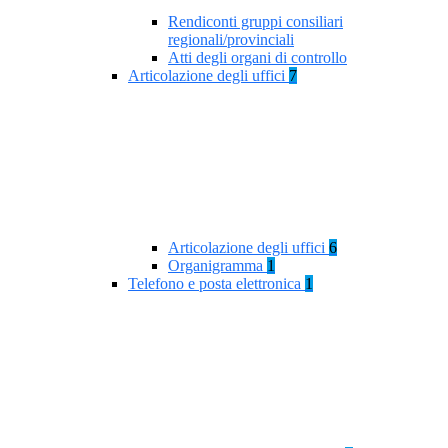
Rendiconti gruppi consiliari
regionali/provinciali
Atti degli organi di controllo
Articolazione degli uffici
7
Articolazione degli uffici
6
Organigramma
1
Telefono e posta elettronica
1