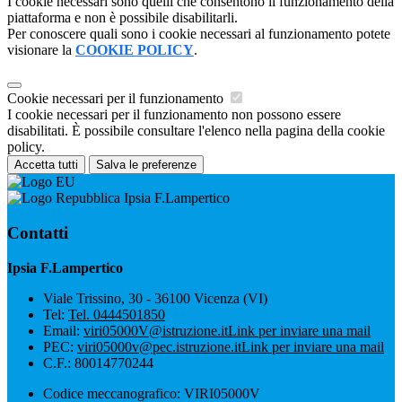
I cookie necessari sono quelli che consentono il funzionamento della
piattaforma e non è possibile disabilitarli.
Per conoscere quali sono i cookie necessari al funzionamento potete
visionare la
COOKIE POLICY
.
Cookie necessari per il funzionamento
I cookie necessari per il funzionamento non possono essere
disabilitati. È possibile consultare l'elenco nella pagina della cookie
policy.
Accetta tutti
Salva le preferenze
Ipsia F.Lampertico
Contatti
Ipsia F.Lampertico
Viale Trissino, 30 - 36100 Vicenza (VI)
Tel:
Tel. 0444501850
Email:
viri05000V@istruzione.it
Link per inviare una mail
PEC:
viri05000v@pec.istruzione.it
Link per inviare una mail
C.F.: 80014770244
Codice meccanografico: VIRI05000V