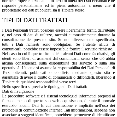
norme europee e nazionali in materia di tutela dei Dati Personali e ne
risponde personalmente ed in piena autonomia, a meno che il
proprietario dei dati pubblicati sia il Titolare stesso.
TIPI DI DATI TRATTATI
I Dati Personali trattati possono essere liberamente forniti dall’utente
o, nel caso di dati di utilizzo, raccolti automaticamente durante la
consultazione del presente sito. Se non diversamente specificato,
tutti i Dati richiesti sono obbligatori. Se l’utente rifiuta di
comunicarli, potrebbe essere impossibile fornire il servizio richiesto.
Nel caso in cui il questo sito indichi alcuni Dati come facoltativi, gli
utenti sono liberi di astenersi dal comunicarli, senza che ciò abbia
alcuna conseguenza sulla disponibilità del servizio o sulla sua
operatività. L’utente si assume la responsabilità dei Dati Personali di
Terzi ottenuti, pubblicati o condivisi mediante questo sito e
garantisce di avere il diritto di comunicarli o diffonderli, liberando il
Titolare da qualsiasi responsabilità verso terzi.
Nello specifico si precisa le tipologie di Dati trattati:
Dati di navigazione
Le procedure software e i sistemi tecnologici informatici preposti al
funzionamento di questo sito web acquisiscono, durante il normale
esercizio, alcuni Dati la cui trasmissione è implicita nell’uso dei
protocolli di comunicazione Internet. Tali informazioni, sebbene non
associate a soggetti identificati, potrebbero permettere di identificare