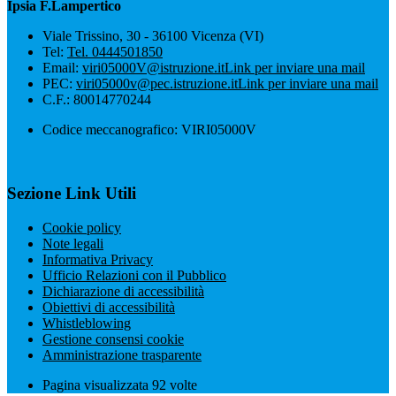
Ipsia F.Lampertico
Viale Trissino, 30 - 36100 Vicenza (VI)
Tel:
Tel. 0444501850
Email:
viri05000V@istruzione.it
Link per inviare una mail
PEC:
viri05000v@pec.istruzione.it
Link per inviare una mail
C.F.: 80014770244
Codice meccanografico: VIRI05000V
Sezione Link Utili
Cookie policy
Note legali
Informativa Privacy
Ufficio Relazioni con il Pubblico
Dichiarazione di accessibilità
Obiettivi di accessibilità
Whistleblowing
Gestione consensi cookie
Amministrazione trasparente
Pagina visualizzata
92
volte