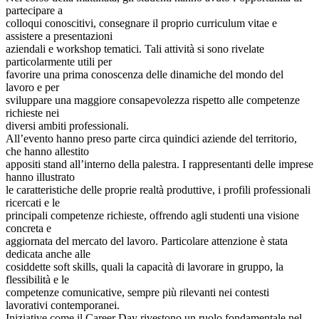
partecipare a
colloqui conoscitivi, consegnare il proprio curriculum vitae e
assistere a presentazioni
aziendali e workshop tematici. Tali attività si sono rivelate
particolarmente utili per
favorire una prima conoscenza delle dinamiche del mondo del
lavoro e per
sviluppare una maggiore consapevolezza rispetto alle competenze
richieste nei
diversi ambiti professionali.
All’evento hanno preso parte circa quindici aziende del territorio,
che hanno allestito
appositi stand all’interno della palestra. I rappresentanti delle imprese
hanno illustrato
le caratteristiche delle proprie realtà produttive, i profili professionali
ricercati e le
principali competenze richieste, offrendo agli studenti una visione
concreta e
aggiornata del mercato del lavoro. Particolare attenzione è stata
dedicata anche alle
cosiddette soft skills, quali la capacità di lavorare in gruppo, la
flessibilità e le
competenze comunicative, sempre più rilevanti nei contesti
lavorativi contemporanei.
Iniziative come il Career Day rivestono un ruolo fondamentale nel