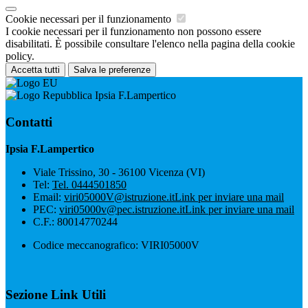
Cookie necessari per il funzionamento
I cookie necessari per il funzionamento non possono essere
disabilitati. È possibile consultare l'elenco nella pagina della cookie
policy.
Accetta tutti
Salva le preferenze
Ipsia F.Lampertico
Contatti
Ipsia F.Lampertico
Viale Trissino, 30 - 36100 Vicenza (VI)
Tel:
Tel. 0444501850
Email:
viri05000V@istruzione.it
Link per inviare una mail
PEC:
viri05000v@pec.istruzione.it
Link per inviare una mail
C.F.: 80014770244
Codice meccanografico: VIRI05000V
Sezione Link Utili