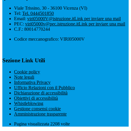
Viale Trissino, 30 - 36100 Vicenza (VI)
Tel:
Tel. 0444501850
Email:
viri05000V@istruzione.it
Link per inviare una mail
PEC:
viri05000v@pec.istruzione.it
Link per inviare una mail
C.F.: 80014770244
Codice meccanografico: VIRI05000V
Sezione Link Utili
Cookie policy
Note legali
Informativa Privacy
Ufficio Relazioni con il Pubblico
Dichiarazione di accessibilità
Obiettivi di accessibilità
Whistleblowing
Gestione consensi cookie
Amministrazione trasparente
Pagina visualizzata
2208
volte