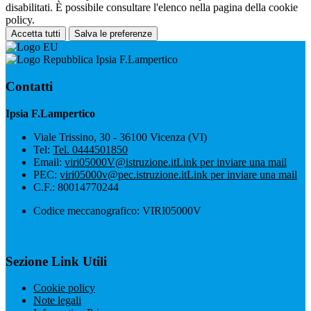
disabilitati. È possibile consultare l'elenco nella pagina della cookie
policy.
Accetta tutti
Salva le preferenze
Ipsia F.Lampertico
Contatti
Ipsia F.Lampertico
Viale Trissino, 30 - 36100 Vicenza (VI)
Tel:
Tel. 0444501850
Email:
viri05000V@istruzione.it
Link per inviare una mail
PEC:
viri05000v@pec.istruzione.it
Link per inviare una mail
C.F.: 80014770244
Codice meccanografico: VIRI05000V
Sezione Link Utili
Cookie policy
Note legali