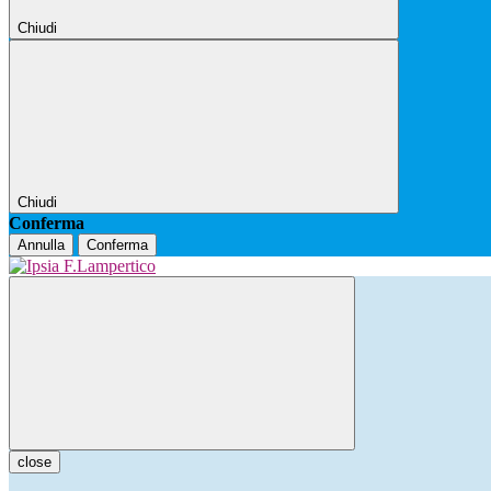
Chiudi
Chiudi
Conferma
Annulla
Conferma
close