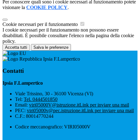
Per conoscere quali sono i cookie necessari al funzionamento potete
visionare la
COOKIE POLICY
.
Cookie necessari per il funzionamento
I cookie necessari per il funzionamento non possono essere
disabilitati. È possibile consultare l'elenco nella pagina della cookie
policy.
Accetta tutti
Salva le preferenze
Ipsia F.Lampertico
Contatti
Ipsia F.Lampertico
Viale Trissino, 30 - 36100 Vicenza (VI)
Tel:
Tel. 0444501850
Email:
viri05000V@istruzione.it
Link per inviare una mail
PEC:
viri05000v@pec.istruzione.it
Link per inviare una mail
C.F.: 80014770244
Codice meccanografico: VIRI05000V