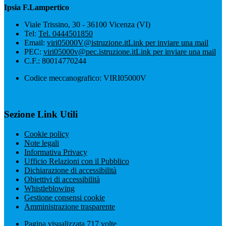
Ipsia F.Lampertico
Viale Trissino, 30 - 36100 Vicenza (VI)
Tel:
Tel. 0444501850
Email:
viri05000V@istruzione.it
Link per inviare una mail
PEC:
viri05000v@pec.istruzione.it
Link per inviare una mail
C.F.: 80014770244
Codice meccanografico: VIRI05000V
Sezione Link Utili
Cookie policy
Note legali
Informativa Privacy
Ufficio Relazioni con il Pubblico
Dichiarazione di accessibilità
Obiettivi di accessibilità
Whistleblowing
Gestione consensi cookie
Amministrazione trasparente
Pagina visualizzata
717
volte