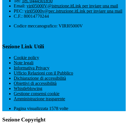
Tel:
Tel. 0444501850
Email:
viri05000V@istruzione.it
Link per inviare una mail
PEC:
viri05000v@pec.istruzione.it
Link per inviare una mail
C.F.: 80014770244
Codice meccanografico: VIRI05000V
Sezione Link Utili
Cookie policy
Note legali
Informativa Privacy
Ufficio Relazioni con il Pubblico
Dichiarazione di accessibilità
Obiettivi di accessibilità
Whistleblowing
Gestione consensi cookie
Amministrazione trasparente
Pagina visualizzata
1578
volte
Sezione Copyright