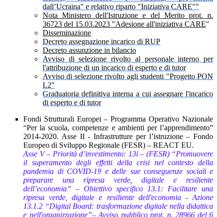
dall’Ucraina" e relativo riparto "Iniziativa CARE""
Nota Ministero dell'Istruzione e del Merito prot. n.
36723 del 15.03.2023 "Adesione all'iniziativa CARE
"
Disseminazione
Decreto assegnazione incarico di RUP
Decreto assunzione in bilancio
Avviso di selezione rivolto al personale interno per
l'attribuzione di un incarico di esperto e di tutor
Avviso di selezione rivolto agli studenti "Progetto PON
L2"
Graduatoria definitiva interna a cui assegnare l'incarico
di esperto e di tutor
Fondi Strutturali Europei – Programma Operativo Nazionale
“Per la scuola, competenze e ambienti per l’apprendimento”
2014-2020. Asse II - Infrastrutture per l’istruzione – Fondo
Europeo di Sviluppo Regionale (FESR) – REACT EU.
Asse V – Priorità d’investimento: 13i – (FESR) “Promuovere
il superamento degli effetti della crisi nel contesto della
pandemia di COVID-19 e delle sue conseguenze sociali e
preparare una ripresa verde, digitale e resiliente
dell’economia” – Obiettivo specifico 13.1: Facilitare una
ripresa verde, digitale e resiliente dell'economia - Azione
13.1.2 “Digital Board: trasformazione digitale nella didattica
e nell'organizzazione”– Avviso pubblico prot. n. 28966 del 6