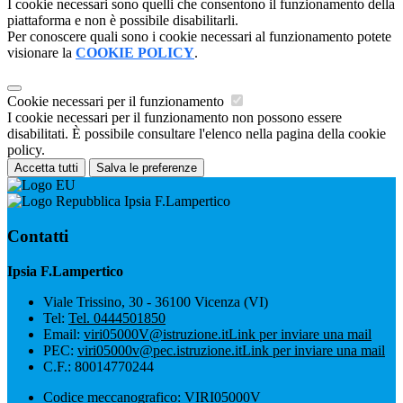
I cookie necessari sono quelli che consentono il funzionamento della
piattaforma e non è possibile disabilitarli.
Per conoscere quali sono i cookie necessari al funzionamento potete
visionare la
COOKIE POLICY
.
Cookie necessari per il funzionamento
I cookie necessari per il funzionamento non possono essere
disabilitati. È possibile consultare l'elenco nella pagina della cookie
policy.
Accetta tutti
Salva le preferenze
Ipsia F.Lampertico
Contatti
Ipsia F.Lampertico
Viale Trissino, 30 - 36100 Vicenza (VI)
Tel:
Tel. 0444501850
Email:
viri05000V@istruzione.it
Link per inviare una mail
PEC:
viri05000v@pec.istruzione.it
Link per inviare una mail
C.F.: 80014770244
Codice meccanografico: VIRI05000V