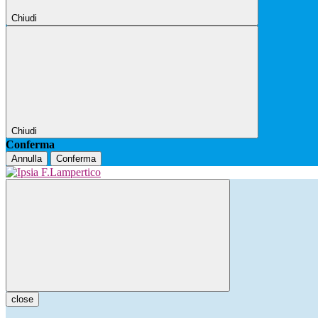
Chiudi
Chiudi
Conferma
Annulla
Conferma
close