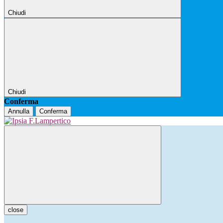
Chiudi
Chiudi
Conferma
Annulla
Conferma
close