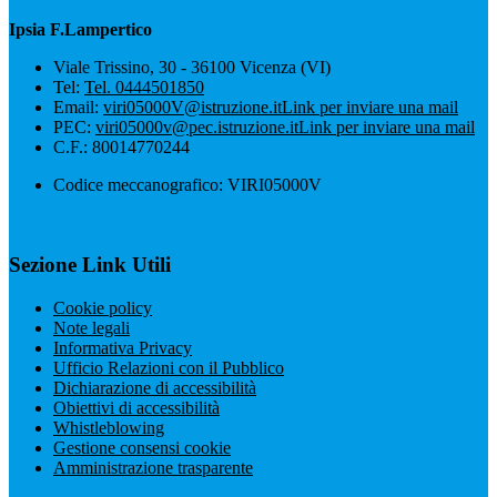
Ipsia F.Lampertico
Viale Trissino, 30 - 36100 Vicenza (VI)
Tel:
Tel. 0444501850
Email:
viri05000V@istruzione.it
Link per inviare una mail
PEC:
viri05000v@pec.istruzione.it
Link per inviare una mail
C.F.: 80014770244
Codice meccanografico: VIRI05000V
Sezione Link Utili
Cookie policy
Note legali
Informativa Privacy
Ufficio Relazioni con il Pubblico
Dichiarazione di accessibilità
Obiettivi di accessibilità
Whistleblowing
Gestione consensi cookie
Amministrazione trasparente