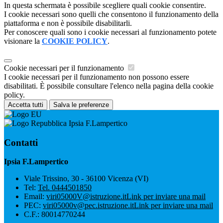
In questa schermata è possibile scegliere quali cookie consentire.
I cookie necessari sono quelli che consentono il funzionamento della
piattaforma e non è possibile disabilitarli.
Per conoscere quali sono i cookie necessari al funzionamento potete
visionare la
COOKIE POLICY
.
Cookie necessari per il funzionamento
I cookie necessari per il funzionamento non possono essere
disabilitati. È possibile consultare l'elenco nella pagina della cookie
policy.
Accetta tutti
Salva le preferenze
Ipsia F.Lampertico
Contatti
Ipsia F.Lampertico
Viale Trissino, 30 - 36100 Vicenza (VI)
Tel:
Tel. 0444501850
Email:
viri05000V@istruzione.it
Link per inviare una mail
PEC:
viri05000v@pec.istruzione.it
Link per inviare una mail
C.F.: 80014770244