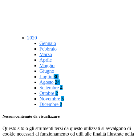
2020
Gennaio
Febbraio
Marzo
Aprile
Maggio
Giugno
Luglio
30
Agosto
24
Settembre
4
Ottobre
2
Novembre
5
Dicembre
2
Nessun contenuto da visualizzare
Questo sito o gli strumenti terzi da questo utilizzati si avvalgono di
cookie necessari al funzionamento ed utili alle finalità illustrate nella