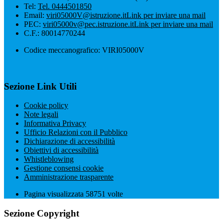
Tel:
Tel. 0444501850
Email:
viri05000V@istruzione.it
Link per inviare una mail
PEC:
viri05000v@pec.istruzione.it
Link per inviare una mail
C.F.: 80014770244
Codice meccanografico: VIRI05000V
Sezione Link Utili
Cookie policy
Note legali
Informativa Privacy
Ufficio Relazioni con il Pubblico
Dichiarazione di accessibilità
Obiettivi di accessibilità
Whistleblowing
Gestione consensi cookie
Amministrazione trasparente
Pagina visualizzata
58751
volte
Sezione Copyright