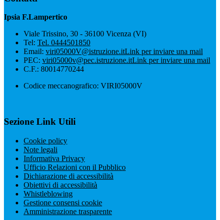
Ipsia F.Lampertico
Viale Trissino, 30 - 36100 Vicenza (VI)
Tel:
Tel. 0444501850
Email:
viri05000V@istruzione.it
Link per inviare una mail
PEC:
viri05000v@pec.istruzione.it
Link per inviare una mail
C.F.: 80014770244
Codice meccanografico: VIRI05000V
Sezione Link Utili
Cookie policy
Note legali
Informativa Privacy
Ufficio Relazioni con il Pubblico
Dichiarazione di accessibilità
Obiettivi di accessibilità
Whistleblowing
Gestione consensi cookie
Amministrazione trasparente