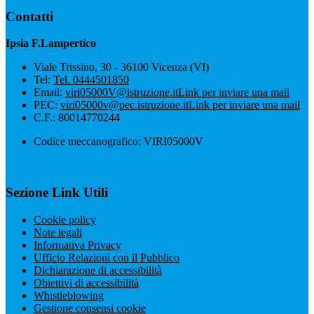
Contatti
Ipsia F.Lampertico
Viale Trissino, 30 - 36100 Vicenza (VI)
Tel:
Tel. 0444501850
Email:
viri05000V@istruzione.it
Link per inviare una mail
PEC:
viri05000v@pec.istruzione.it
Link per inviare una mail
C.F.: 80014770244
Codice meccanografico: VIRI05000V
Sezione Link Utili
Cookie policy
Note legali
Informativa Privacy
Ufficio Relazioni con il Pubblico
Dichiarazione di accessibilità
Obiettivi di accessibilità
Whistleblowing
Gestione consensi cookie