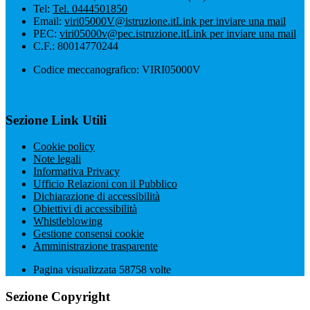
Tel:
Tel. 0444501850
Email:
viri05000V@istruzione.it
Link per inviare una mail
PEC:
viri05000v@pec.istruzione.it
Link per inviare una mail
C.F.: 80014770244
Codice meccanografico: VIRI05000V
Sezione Link Utili
Cookie policy
Note legali
Informativa Privacy
Ufficio Relazioni con il Pubblico
Dichiarazione di accessibilità
Obiettivi di accessibilità
Whistleblowing
Gestione consensi cookie
Amministrazione trasparente
Pagina visualizzata
58758
volte
Sezione Copyright