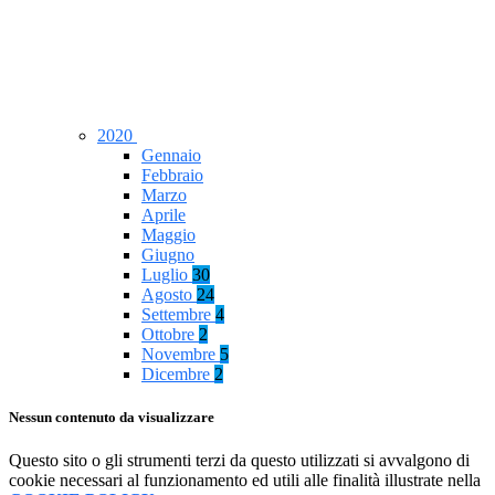
2020
Gennaio
Febbraio
Marzo
Aprile
Maggio
Giugno
Luglio
30
Agosto
24
Settembre
4
Ottobre
2
Novembre
5
Dicembre
2
Nessun contenuto da visualizzare
Questo sito o gli strumenti terzi da questo utilizzati si avvalgono di
cookie necessari al funzionamento ed utili alle finalità illustrate nella